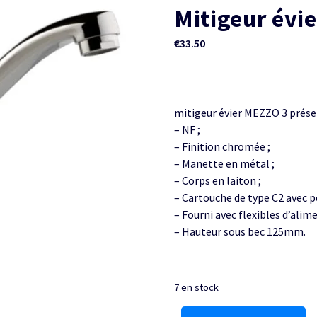
Mitigeur évi
€
33.50
mitigeur évier MEZZO 3 présen
– NF ;
– Finition chromée ;
– Manette en métal ;
– Corps en laiton ;
– Cartouche de type C2 avec po
– Fourni avec flexibles d’alim
– Hauteur sous bec 125mm.
7 en stock
quantité