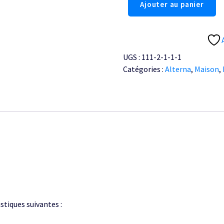
Ajouter au panier
de
Mitigeur
évier
Alterna
UGS :
111-2-1-1-1
Mezzo
Catégories :
Alterna
,
Maison
,
C2
stiques suivantes :