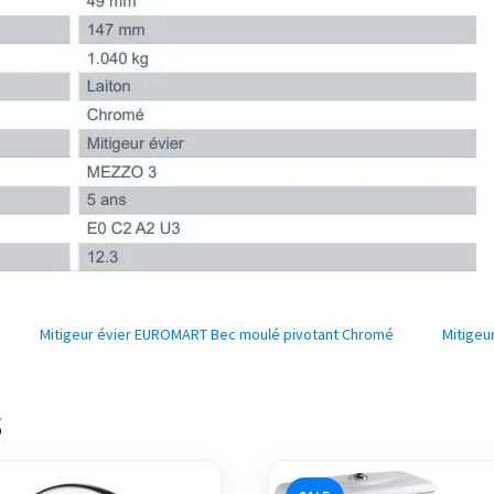
Mitigeur évier EUROMART Bec moulé pivotant Chromé
Mitige
s