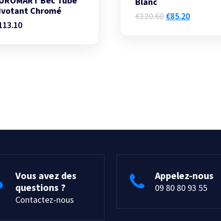
UROMART Bec Tube
Blanc
ivotant Chromé
Le
Le
€
120.60
€
85.20
113.10
prix
prix
initial
actuel
était :
est :
€120.60.
€85.20.
Vous avez des
Appelez-nous
questions ?
09 80 80 93 55
Contactez-nous