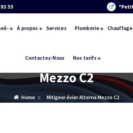
 93 55
"Peti
eil-
À propos
Services
Plomberie
Chauffage
Mitigeur évier Alterna
Contactez-Nous
Nos tarifs
Mezzo C2
Home
::
Mitigeur évier Alterna Mezzo C2