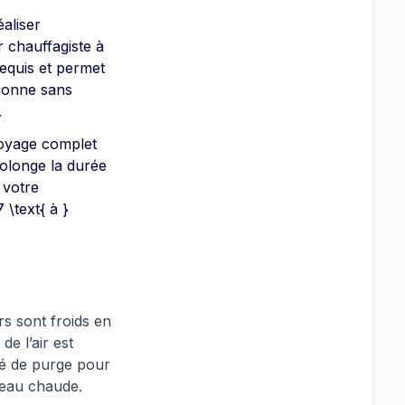
éaliser
r chauffagiste à
requis et permet
tionne sans
.
oyage complet
rolonge la durée
 votre
\text{ à }
rs sont froids en
de l’air est
lé de purge pour
’eau chaude.