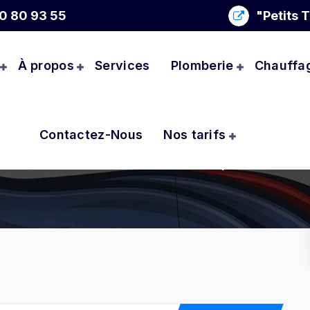
0 80 93 55
"Petits 
À propos
Services
Plomberie
Chauffa
Contactez-Nous
Nos tarifs
Guide Complet Hivernal
Home
::
À la une
::
Guide Complet Hivernal