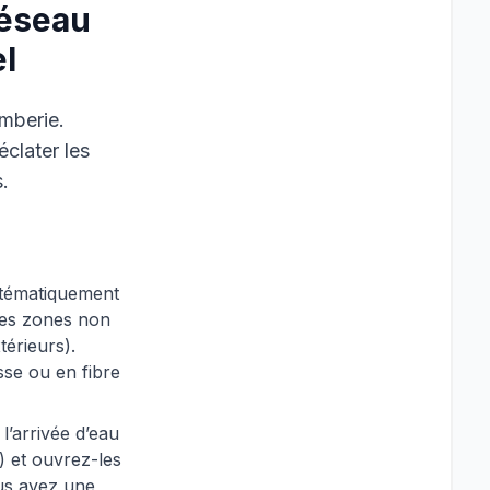
Réseau
l
omberie.
éclater les
.
stématiquement
des zones non
térieurs).
se ou en fibre
’arrivée d’eau
e) et ouvrez-les
us avez une