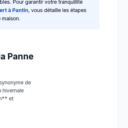
es. Pour garantir votre tranquillité
ert à Pantin
, vous détaille les étapes
e maison.
 la Panne
t synonyme de
n hivernale
n** et