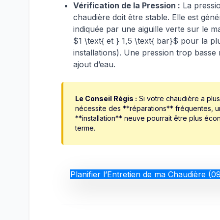
Vérification de la Pression :
La pressio
chaudière doit être stable. Elle est gén
indiquée par une aiguille verte sur le 
$1 \text{ et } 1,5 \text{ bar}$ pour la p
installations). Une pression trop basse
ajout d’eau.
Le Conseil Régis :
Si votre chaudière a plus
nécessite des **réparations** fréquentes, 
**installation** neuve pourrait être plus éc
terme.
Planifier l’Entretien de ma Chaudière (0