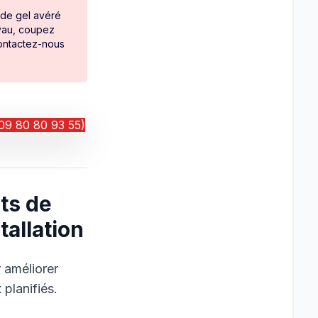
de gel avéré
uyau, coupez
contactez-nous
09 80 80 93 55)
ts de
tallation
r améliorer
 planifiés.