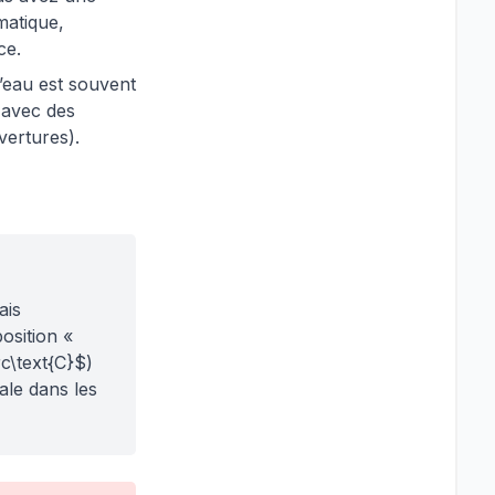
matique,
ce.
eau est souvent
e avec des
vertures).
ais
osition «
rc\text{C}$)
ale dans les