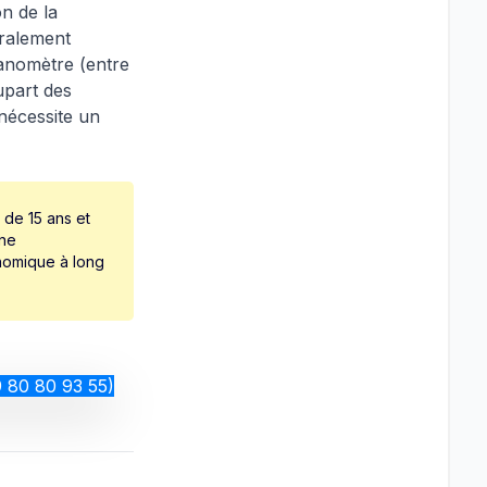
n de la
éralement
manomètre (entre
lupart des
 nécessite un
 de 15 ans et
une
onomique à long
9 80 80 93 55)