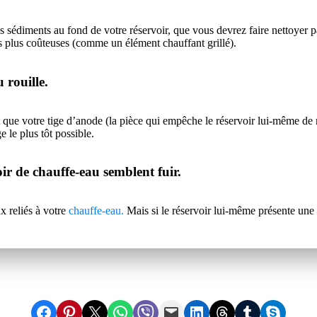
 sédiments au fond de votre réservoir, que vous devrez faire nettoyer p
ns plus coûteuses (comme un élément chauffant grillé).
 rouille.
que votre tige d’anode (la pièce qui empêche le réservoir lui-même de ro
 le plus tôt possible.
ir de chauffe-eau semblent fuir.
x reliés à votre
chauffe-eau.
Mais si le réservoir lui-même présente une 
Partager sur Facebook
Partager sur Pinterest
Partager sur X
Partager sur WhatsApp
Partager sur Viber
Envoyer cette page par e-mail
Partager sur LinkedIn
Partager sur Threads
Partager sur Tumblr
Partager sur Skype