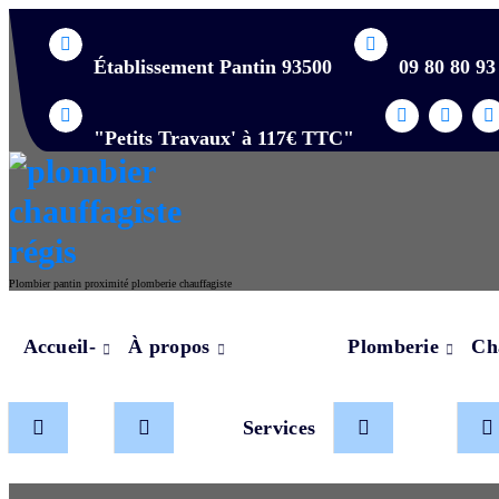
Skip
to
content
Établissement Pantin 93500
09 80 80 93
"Petits Travaux' à 117€ TTC"
Plombier pantin proximité plomberie chauffagiste
Accueil-
À propos
Plomberie
Ch
Services