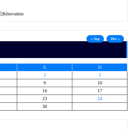
« Sep
Déc »
S
D
2
3
9
10
16
17
23
24
30