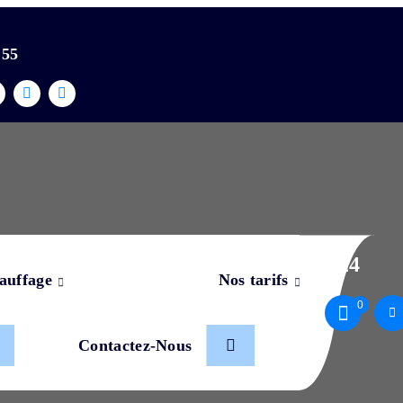
 55
Daily Archives: 15 novembre 2024
auffage
Nos tarifs
0
Home
::
2024
::
novembre
::
15
Contactez-Nous