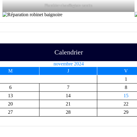
Plombier chauffagiste pantin
Calendrier
novembre 2024
M
J
V
1
6
7
8
13
14
15
20
21
22
27
28
29