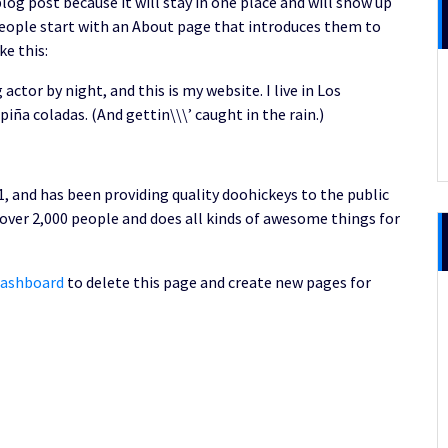
blog post because it will stay in one place and will show up
people start with an About page that introduces them to
ke this:
actor by night, and this is my website. I live in Los
piña coladas. (And gettin\\\’ caught in the rain.)
 and has been providing quality doohickeys to the public
 over 2,000 people and does all kinds of awesome things for
dashboard
to delete this page and create new pages for