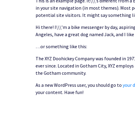
This is an example page. It\\\’s different from a 
in your site navigation (in most themes). Most 
potential site visitors. It might say something li
Hi there! I\\\’m a bike messenger by day, aspiring 
Angeles, have a great dog named Jack, and I like 
…or something like this:
The XYZ Doohickey Company was founded in 1971,
ever since. Located in Gotham City, XYZ employs
the Gotham community.
As a new WordPress user, you should go to
your 
your content. Have fun!