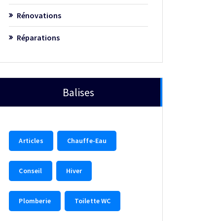
Rénovations
Réparations
Balises
Articles
Chauffe-Eau
Conseil
Hiver
Plomberie
Toilette WC