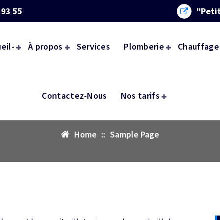
 93 55
"Peti
eil-
À propos
Services
Plomberie
Chauffage
Sample Page
Contactez-Nous
Nos tarifs
Home
::
Sample Page