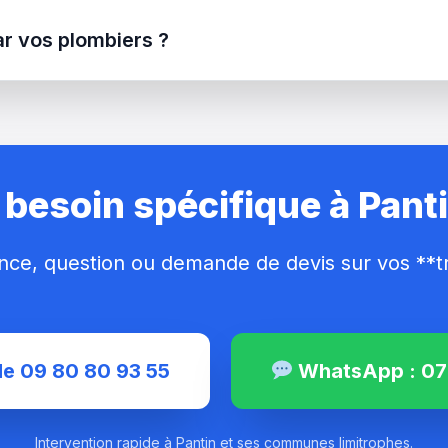
ar vos plombiers ?
 besoin spécifique à Panti
nce, question ou demande de devis sur vos **tra
le 09 80 80 93 55
WhatsApp : 07 
Intervention rapide à Pantin et ses communes limitrophes.