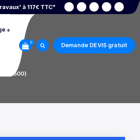
Travaux' à 117€ TTC"
ge
0
Demande DEVIS gratuit
in (93500)