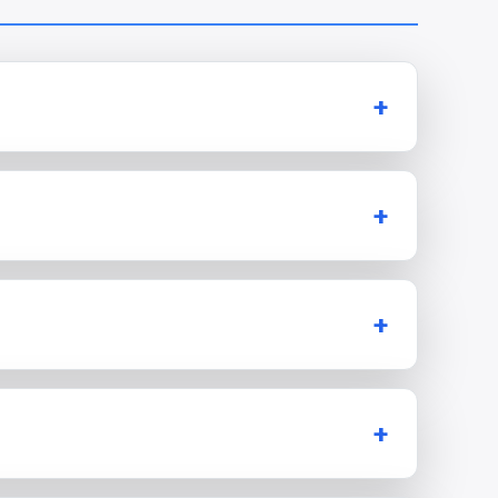
+
+
+
+