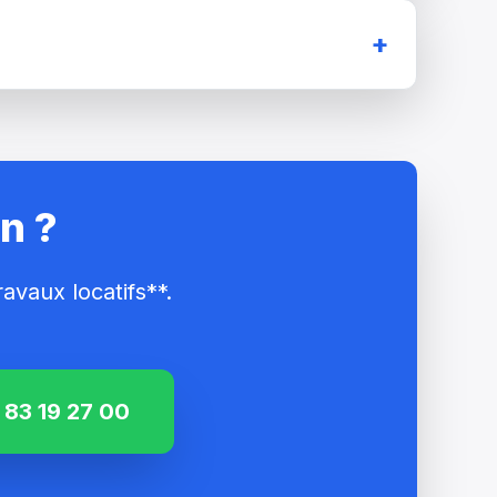
+
n ?
vaux locatifs**.
83 19 27 00