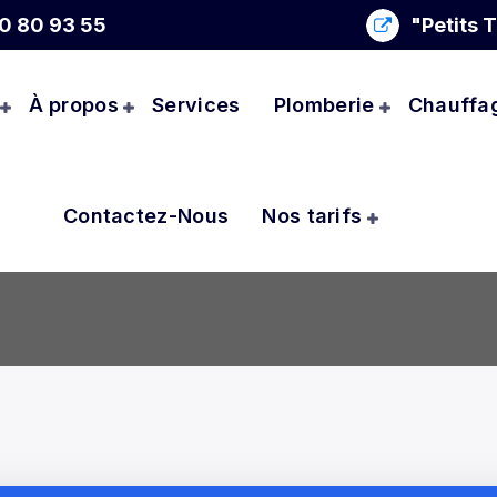
0 80 93 55
"Petits 
À propos
Services
Plomberie
Chauffa
Contactez-Nous
Nos tarifs
Entretien et Travaux Plomberie Locatifs à Pantin (93500)
::
Entretien et Travaux Plomberie Locatifs à Pant