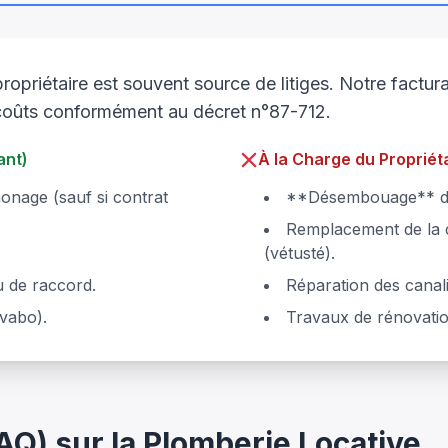
propriétaire est souvent source de litiges. Notre factu
s coûts conformément au décret n°87-712.
ant)
À la Charge du Propriét
onage (sauf si contrat
**Désembouage** du 
Remplacement de la 
(vétusté).
 de raccord.
Réparation des canali
vabo).
Travaux de rénovati
AQ) sur la Plomberie Locative