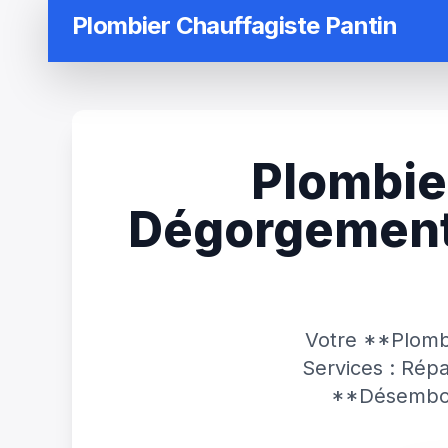
Plombier Chauffagiste Pantin
Plombie
Dégorgement,
Votre **Plombi
Services : Rép
**Désemboua